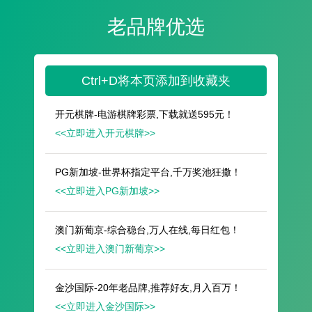
遥想公瑾当年，小乔初嫁了，雄姿英发。
羽扇纶巾，谈笑间，樯橹灰飞烟灭。
故国神游，多情应笑我，早生华发。
人生如梦，一尊还酹江月。